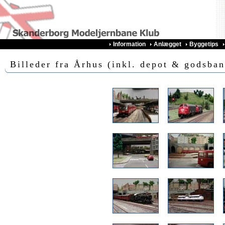
Information
Anlægget
Byggetips
Billeder fra Århus (inkl. depot & godsban