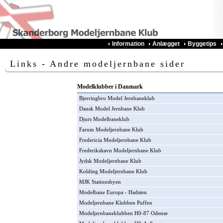
Information
Anlægget
Byggetips
Links - Andre modeljernbane sider
Modelklubber i Danmark
Bjerringbro Model Jernbaneklub
Dansk Model Jernbane Klub
Djurs Modelbaneklub
Farum Modeljernbane Klub
Fredericia Modeljernbane Klub
Frederikshavn Modeljernbane Klub
Jydsk Modeljernbane Klub
Kolding Modeljernbane Klub
MJK Stationsbyen
Modelbane Europa - Hadsten
Modeljernbane Klubben Puffen
Modeljernbaneklubben H0-87 Odense