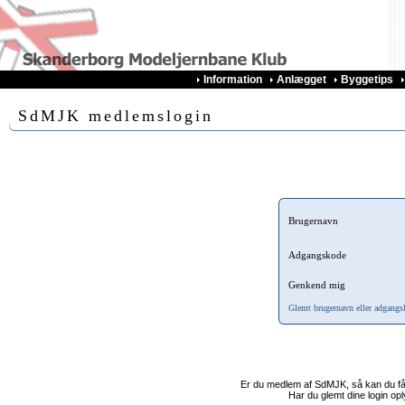
Information
Anlægget
Byggetips
SdMJK medlemslogin
Brugernavn
Adgangskode
Genkend mig
Glemt brugernavn eller adgangs
Er du medlem af SdMJK, så kan du få
Har du glemt dine login o