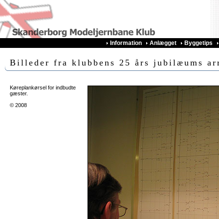
Information
Anlægget
Byggetips
Billeder fra klubbens 25 års jubilæums a
Køreplankørsel for indbudte
gæster.
© 2008